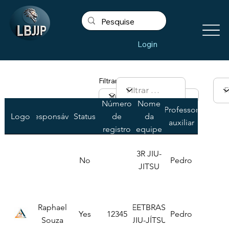
Login
Filtrar por Team Name
Número
Nome
Professor
Logo
Responsável
Status
de
da
auxiliar
registro
equipe
3R JIU-
No
Pedro
JITSU
Raphael
CEETBRASIL
Yes
12345
Pedro
Souza
JIU-JÍTSU