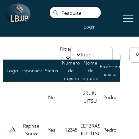
Login
Filtrar por Team Name
Número
Nome
Professor
Logo
Responsável
Status
de
da
auxiliar
registro
equipe
3R JIU-
No
Pedro
JITSU
Raphael
CEETBRASIL
Yes
12345
Pedro
Souza
JIU-JÍTSU