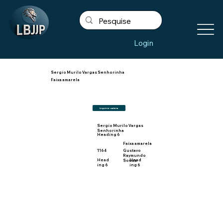
Login
Sergio Murilo Vargas Senhorinha
Faixa amarela
Imprimir carteira
Sergio Murilo Vargas
Senhorinha
Heading 6
Faixa amarela
1164
Gustavo
Raymundo
Head
Head
Souza
ing 6
ing 6