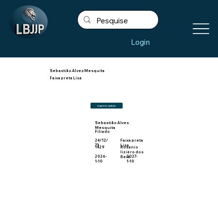
Login
Sebastião Alves Mesquita
Faixa preta Lisa
Imprimir carteira
Sebastião Alves
Mesquita
Filiado
24/12/
Faixa preta
73
Lisa
1429
Rosanio
liziero dos
2026-
2027-
Reis
1-10
1-10