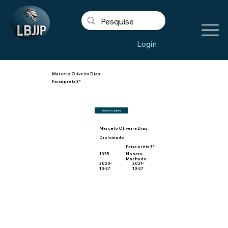
Login
Marcelo Oliveira Dias
Faixa preta 3°
Imprimir carteira
Marcelo Oliveira Dias
Diplomado
Faixa preta 3°
1035
Nonato
Machado
2020-
2021-
10-27
10-27