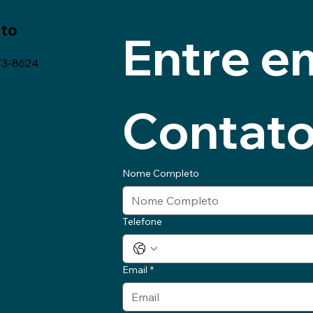
to
Entre em
73-8624
Contat
Nome Completo
Telefone
Email
*