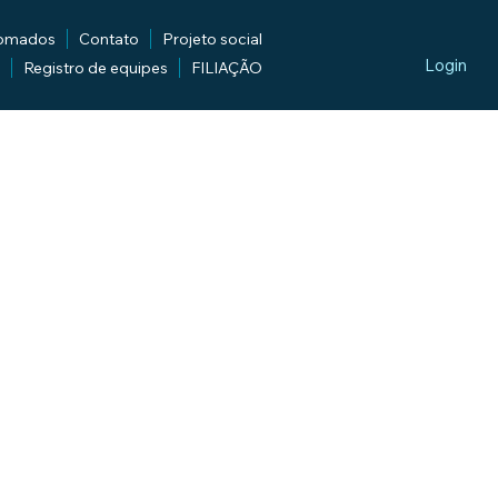
lomados
Contato
Projeto social
Login
Registro de equipes
FILIAÇÃO