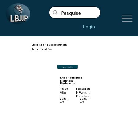
Login
Erico Rodrigues Helfstein
Faixa preta Lisa
Imprimir carteira
Erico Rodrigues
Helfstein
Diplomado
18/08
Faixa preta
/81
Lisa
1370
Luis Flávio
Francisco
2025-
2026-
4-9
4-9