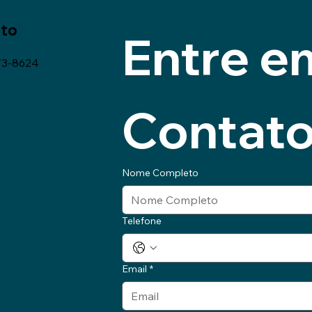
to
Entre em
73-8624
Contat
Nome Completo
Telefone
Email
*