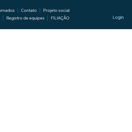
lomados
Contato
Projeto social
Login
Registro de equipes
FILIAÇÃO