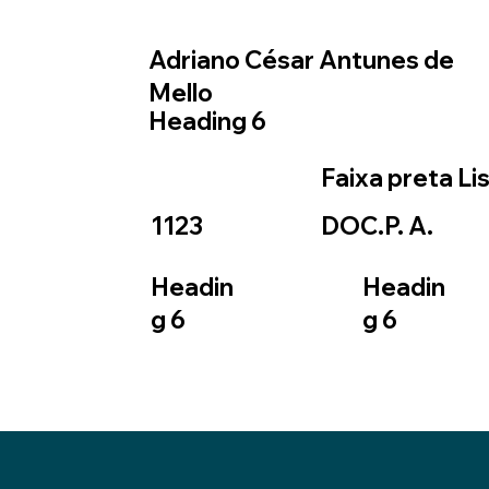
Adriano César Antunes de
Mello
Heading 6
Faixa preta Li
1123
DOC.P. A.
Headin
Headin
g 6
g 6