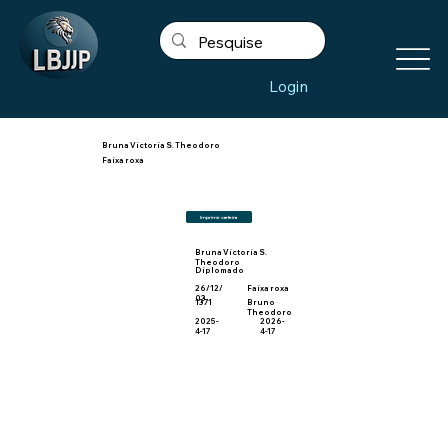
Login
Bruna Victoria S. Theodoro
Faixa roxa
Imprimir carteira
Bruna Victoria S.
Theodoro
Diplomado
26/12/
Faixa roxa
03
1371
Bruno
Theodoro
2025-
2026-
4-17
4-17