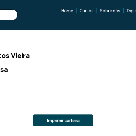
Home
Cursos
Sobre nós
Dip
os Vieira
isa
Imprimir carteira