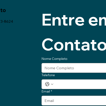
to
Entre em
73-8624
Contat
Nome Completo
Telefone
Email
*