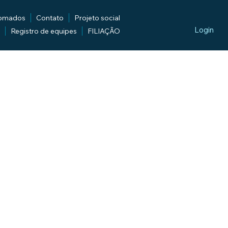
lomados
Contato
Projeto social
Login
Registro de equipes
FILIAÇÃO