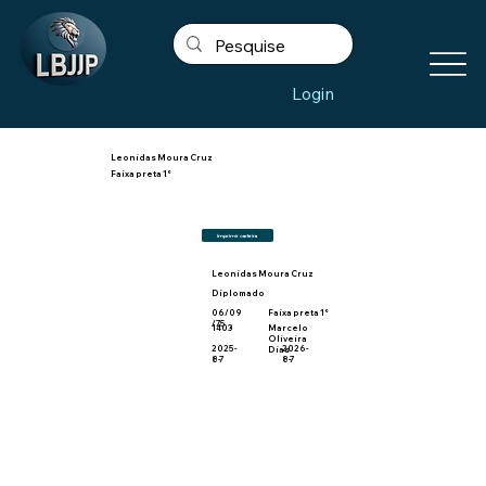
Login
Leonidas Moura Cruz
Faixa preta 1°
Imprimir carteira
Leonidas Moura Cruz
Diplomado
06/09
Faixa preta 1°
/75
1403
Marcelo
Oliveira
2025-
2026-
Dias
8-7
8-7