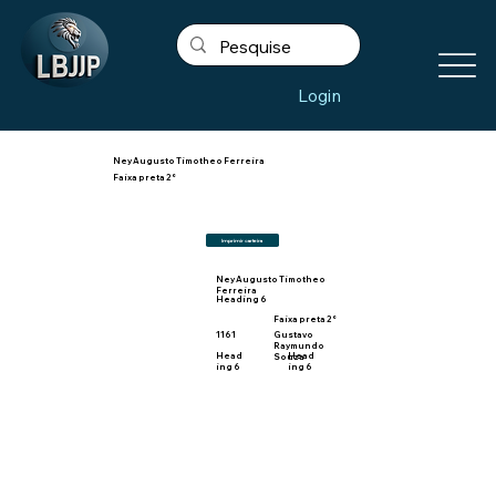
Login
Ney Augusto Timotheo Ferreira
Faixa preta 2°
Imprimir carteira
Ney Augusto Timotheo
Ferreira
Heading 6
Faixa preta 2°
1161
Gustavo
Raymundo
Head
Head
Souza
ing 6
ing 6