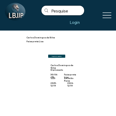
Login
Carlos Domingos da Silva
Faixa preta Lisa
Imprimir carteira
Carlos Domingos da
Silva
Diplomado
30/06
Faixa preta
/73
Lisa
1225
Geraldo
Paiva
2025-
2026-
12-19
12-19